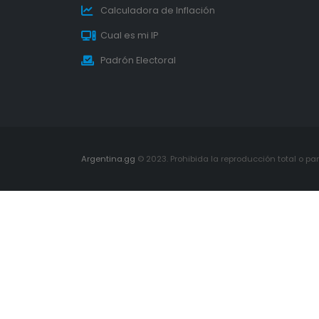
Calculadora de Inflación
Cual es mi IP
Padrón Electoral
Argentina.gg
© 2023. Prohibida la reproducción total o parc